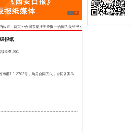
1
2
的位置：
首页
>>
合同票据挂失登报
>>
合同丢失登报
>
级报纸
阅读次数:951
缤纷南郡7-1-2702号，购房合同丟失，合同备案号