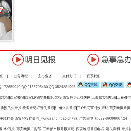
们
|
业务流程
|
主办业务
|
支付方式
|
联系我们
72659940 QQ:2165795480 QQ:3524281905
市报|西安晚报|西安日报|华商报|阳光报|西安身份证挂失网|三秦都市报电话|三秦都市
业执照丢失登报|税务登记证遗失登报|注销公告登报|开户许可证遗失声明|西安晚报登报
辆手续挂失|西安登报挂失网
_www.sanqinbao.cn,报社广告部电话: 029-89398667,2
报
华商报
西安晚报广告部
三秦都市报登报声明
西安晚报登报电话
遗失声明
登报