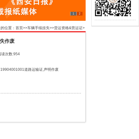
1
2
在的位置：
首页
>>
车辆手续挂失
>>
货运资格&营运证
>
失作废
阅读次数:954
9904001001道路运输证,声明作废